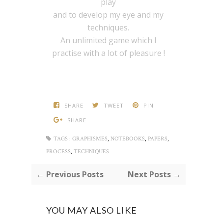
play
and to develop my eye and my
techniques.
An unlimited game which I
practise with a lot of pleasure !
SHARE
TWEET
PIN
SHARE
,
,
,
TAGS :
GRAPHISMES
NOTEBOOKS
PAPERS
,
PROCESS
TECHNIQUES
← Previous Posts
Next Posts →
YOU MAY ALSO LIKE