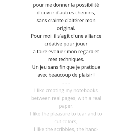
pour me donner la possibilité
d'ouvrir d'autres chemins,
sans crainte d'altérer mon
original.
Pour moi, il s'agit d'une alliance
créative pour jouer
à faire évoluer mon regard et
mes techniques.
Un jeu sans fin que je pratique
avec beaucoup de plaisir !
- - -
I like creating my notebooks
between real pages, with a real
paper.
I like the pleasure to tear and to
cut colors,
I like the scribbles, the hand-