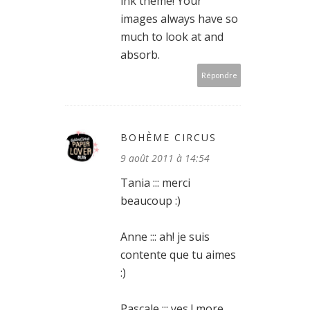
ink theme! Your
images always have so
much to look at and
absorb.
Répondre
BOHÈME CIRCUS
9 août 2011 à 14:54
Tania ::: merci
beaucoup :)
Anne ::: ah! je suis
contente que tu aimes
:)
Pascale ::: yes ! more