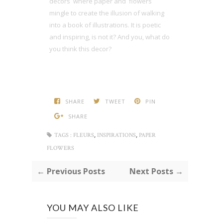
decors where paper and flowers
mingle to create the illusion of walking
into a book of illustrations. It is poetic
and inspiring, is not it? And you, what do
you think this decor?
SHARE
TWEET
PIN
SHARE
,
,
TAGS :
FLEURS
INSPIRATIONS
PAPER
FLOWERS
← Previous Posts
Next Posts →
YOU MAY ALSO LIKE