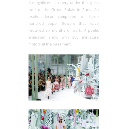
A magnificent scenery under the glass
roof of the Grand Palais in Paris. An
exotic decor composed of three
hundred paper flowers that have
required six months of work. A poetic
animated show with 300 miniature
motors at the basement.