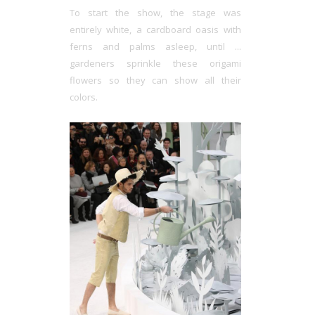
To start the show, the stage was
entirely white, a cardboard oasis with
ferns and palms asleep, until ...
gardeners sprinkle these origami
flowers so they can show all their
colors.