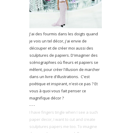
J'ai des fourmis dans les doigts quand
je vois un tel décor, j'ai envie de
découper et de créer moi aussi des
sculptures de papiers. D'imaginer des
scénographies où fleurs et papiers se
mêlent, pour créer l'illusion de marcher
dans un livre d'illustrations. C'est
poétique et inspirant, n'est-ce pas ? Et
vous à quoi vous fait penser ce
magnifique décor ?
- - -
I have fingers tingle when I see a such
paper decor, I want to cut and create
sculptures papers me too. To imagine