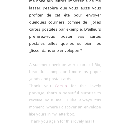
ma boîte aux lettres. Impossible de me
lasser, j'espère que vous aussi vous
profiter de cet été pour envoyer
quelques courriers, comme de jolies
cartes postales par exemple. D'ailleurs
préférez-vous poster vos cartes
postales telles quelles ou bien les
glisser dans une enveloppe ?
- - - -
A summer envelope with colors of Rio,
beautiful stamps and more as paper
goods and postal cards
Thank you
Camila
for this lovely
package, that's a beautiful surprise to
receive your mail. I like always this
moment where I discover an envelope
like yours in my letterbox.
Thank you again for this lovely mail !