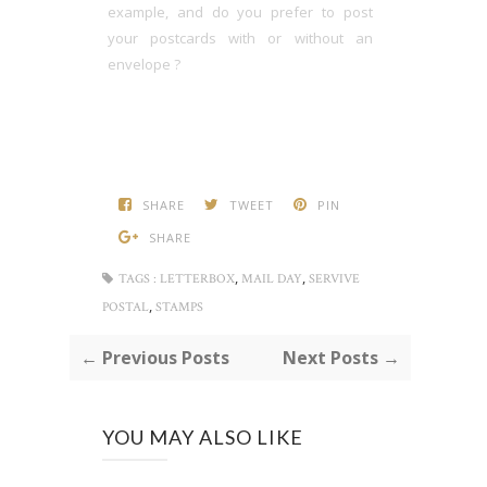
example, and do you prefer to post
your postcards with or without an
envelope ?
SHARE
TWEET
PIN
SHARE
,
,
TAGS :
LETTERBOX
MAIL DAY
SERVIVE
,
POSTAL
STAMPS
← Previous Posts
Next Posts →
YOU MAY ALSO LIKE