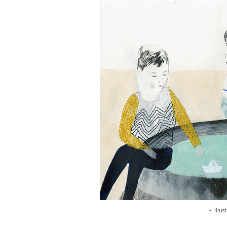
-
illus