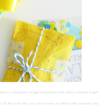
es is a dialogue. A fragile and precious link, that is creativity tinged
. It's like in the life, you can not have an affinity with everyone. But