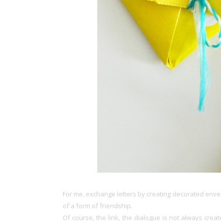
For me, exchange letters by creating decorated envelop
of a form of friendship.
Of course, the link, the dialogue is not always create