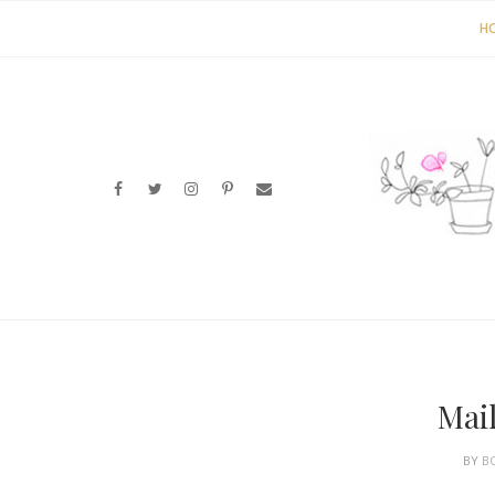
H
Mail
BY
B