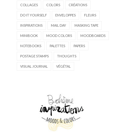
COLLAGES
COLORS
CRÉATIONS
DO IT YOURSELF
ENVELOPPES
FLEURS
INSPIRATIONS
MAIL DAY
MASKING TAPE
MINIBOOK
MOOD COLORS
MOODBOARDS
NOTEBOOKS
PALETTES
PAPERS
POSTAGE STAMPS
THOUGHTS
VISUAL JOURNAL
VÉGÉTAL