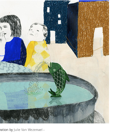
tration by
Julie Van Wezemael
-