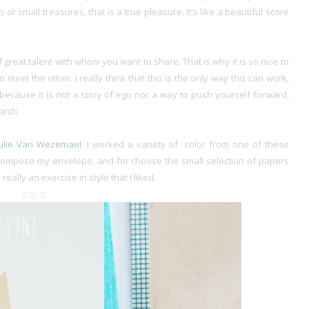
r small treasures, that is a true pleasure, it's like a beautiful score
reat talent with whom you want to share. That is why it is so nice to
to meet the other. I really think that this is the only way this can work,
 because it is not a story of ego nor a way to push yourself forward,
arch.
Julie Van Wezemael
, I worked a variety of color from one of these
to compose my envelope, and for choose the small selection of papers
really an exercise in style that I liked.
:: ::: ::