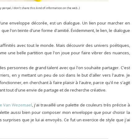
 penpal, I don't share this kind of information on the web...)
d'une enveloppe décorée, est un dialogue. Un lien pour marcher en
 que l'on teinte d'une forme d'amitié. Évidemment, le lien, le dialogue
affinités avec tout le monde. Mais découvrir des univers poétiques,
mme une belle partition que l'on joue pour faire vibrer des nuances,
r des personnes de grand talent avec qui l'on souhaite partager. C'est
riers, en y mettant un peu de soi dans le but d'aller vers l'autre. Je
nctionner, en cherchant à faire plaisir à l'autre, parce qu'il ne s'agit
avant tout d'une envie de partage et de recherche créative.
lie Van Wezemael
, j'ai travaillé une palette de couleurs très précise à
e palette aussi bien pour composer mon enveloppe que pour choisir la
s surprises que je lui ai envoyés. Ce fut un exercice de style que j'ai