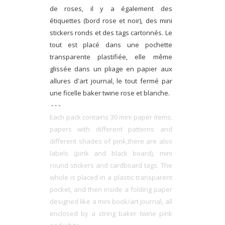
de roses, il y a également des
étiquettes (bord rose et noir), des mini
stickers ronds et des tags cartonnés. Le
tout est placé dans une pochette
transparente plastifiée, elle même
glissée dans un pliage en papier aux
allures d'art journal, le tout fermé par
une ficelle baker twine rose et blanche.
- - -
Each pack contains 30 mini paper items:
papers with different patterns and
different shades of pink,there are also
labels (pink and black board), mini
round stickers and cardboard tags. The
whole is placed in a plastic transparent
pocket, and then inside a folding paper
designed like a mini book/art journal, all
enclosed by a string baker twine pink