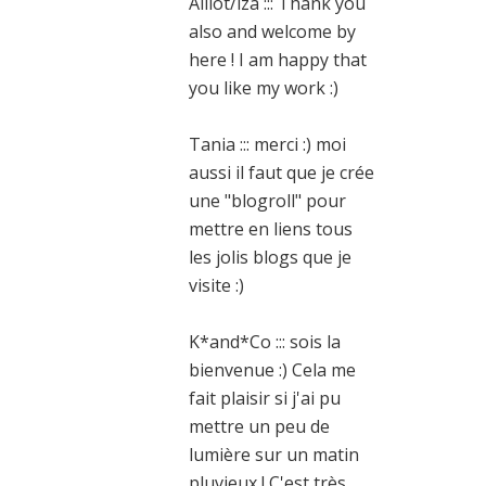
Alliot/iza ::: Thank you
also and welcome by
here ! I am happy that
you like my work :)
Tania ::: merci :) moi
aussi il faut que je crée
une "blogroll" pour
mettre en liens tous
les jolis blogs que je
visite :)
K*and*Co ::: sois la
bienvenue :) Cela me
fait plaisir si j'ai pu
mettre un peu de
lumière sur un matin
pluvieux ! C'est très