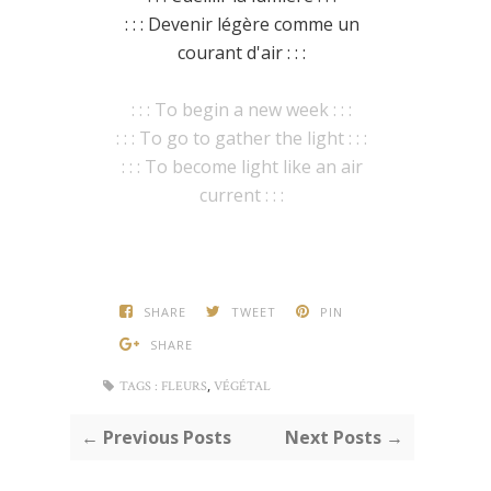
: : : Devenir légère comme un
courant d'air : : :
: : : To begin a new week : : :
: : : To go to gather the light : : :
: : : To become light like an air
current : : :
SHARE
TWEET
PIN
SHARE
,
TAGS :
FLEURS
VÉGÉTAL
← Previous Posts
Next Posts →